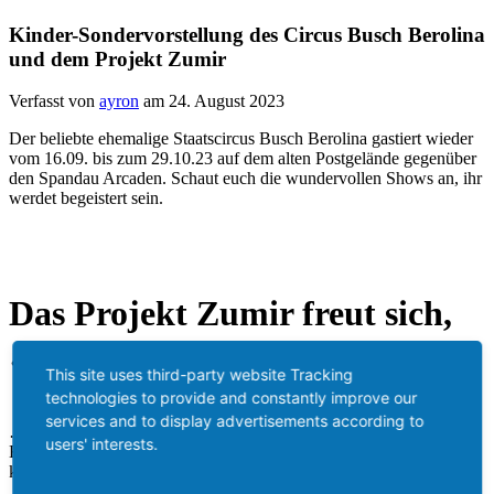
Kinder-Sondervorstellung des Circus Busch Berolina
und dem Projekt Zumir
Verfasst von
ayron
am 24. August 2023
Der beliebte ehemalige Staatscircus Busch Berolina gastiert wieder
vom 16.09. bis zum 29.10.23 auf dem alten Postgelände gegenüber
den Spandau Arcaden. Schaut euch die wundervollen Shows an, ihr
werdet begeistert sein.
Das Projekt Zumir freut sich,
…
This site uses third-party website Tracking
technologies to provide and constantly improve our
services and to display advertisements according to
… gemeinsam mit dem Circus Busch Berolina Kinder aus
users' interests.
Kinderheimen, der Arche, ukrainische Familien u.a.m. zu einer
kostenlosen Sonderveranstaltung einladen zu dürfen.