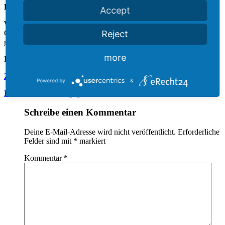
Der Termin und die Kinder werden direkt informiert.
Accept
Wir bedanken uns bei der Familie Spindler und den ArtistInnen,
Clowns, AkrobatInnen und allen anderen HelferInnen, für ihr
Reject
großes Herz und Engagement für Kinder.
more
Euer Zumir -Team
Zurück
Powered by
&
Kein Kommentar abgegeben
Schreibe einen Kommentar
Deine E-Mail-Adresse wird nicht veröffentlicht.
Erforderliche
Felder sind mit
*
markiert
Kommentar
*