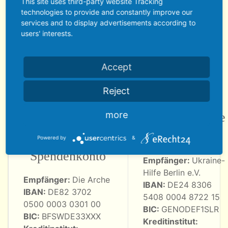
This site uses third-party website Tracking
wie der Hofhund Schotter zu seinem Namen
technologies to provide and constantly improve our
kam und warum der nur noch einen halben
services and to display advertisements according to
users' interests.
Schwanz hat.
Accept
Spendenkonto
Reject
more
Die Arche -
Ukraine-Hilfe
Zentrales
Berlin e.V.
Powered by
&
Spendenkonto
Empfänger:
Ukraine-
Hilfe Berlin e.V.
Empfänger:
Die Arche
IBAN:
DE24 8306
IBAN:
DE82 3702
5408 0004 8722 15
0500 0003 0301 00
BIC:
GENODEF1SLR
BIC:
BFSWDE33XXX
Kreditinstitut: