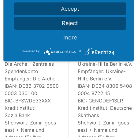
Accept
Lucas liest vom großen Feuer , mitten in der Nacht auf
dem Nachbarhof von Bauer Sölke!
Reject
more
Spendenkonto
Powered by
&
Die Arche - Zentrales
Ukraine-Hilfe Berlin e.V.
Spendenkonto
Empfänger:
Ukraine-
Empfänger:
Die Arche
Hilfe Berlin e.V.
IBAN:
DE82 3702 0500
IBAN:
DE24 8306 5408
0003 0301 00
0004 8722 15
BIC:
BFSWDE33XXX
BIC:
GENODEF1SLR
Kreditinstitut:
Kreditinstitut:
Deutsche
SozialBank
Skatbank
Stichwort:
Zumir goes
Stichwort:
Zumir goes
east + Name und
east + Name und