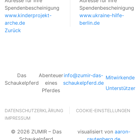
Adresse für Ihre
Adresse für Ihre
Spendenbescheinigung
Spendenbescheinigung
www.kinderprojekt-
www.ukraine-hilfe-
arche.de
berlin.de
Zurück
Das
Abenteuer
info@zumir-das-
Mitwirkende
Schaukelpferd
eines
schaukelpferd.de
Unterstützer
Pferdes
DATENSCHUTZERKLÄRUNG
COOKIE-EINSTELLUNGEN
IMPRESSUM
© 2026 ZUMIR – Das
visualisiert von
aaron-
Schaukelpferd
rautenberg.de