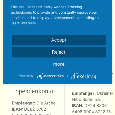
Tina Pfurr? Sie ist Schauspielerin, kommt aus
This site uses third-party website Tracking
Berlin und hat vor Kurzem schon Teil 37
technologies to provide and constantly improve our
gelesen. Heute schildert sie, wie Zumir seine
services and to display advertisements according to
users' interests.
Menschenfreunde vor einer großen Gefahr
warnt…
Accept
Spendenkonto
Reject
more
Die Arche -
Ukraine-Hilfe
Powered by
&
Zentrales
Berlin e.V.
Spendenkonto
Empfänger:
Ukraine-
Hilfe Berlin e.V.
Empfänger:
Die Arche
IBAN:
DE24 8306
IBAN:
DE82 3702
5408 0004 8722 15