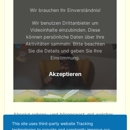
Wir brauchen Ihr Einverständnis!
Wir benutzen Drittanbieter um
Videoinhalte einzubinden. Diese
können persönliche Daten über ihre
Aktivitäten sammeln. Bitte beachten
Sie die Details und geben Sie Ihre
Einstimmung.
Akzeptieren
Absolut sehens- und hörenswert, mit welcher
Hingabe Schauspieler Guido Schikore davon
This site uses third-party website Tracking
liest, wie die Kinder versuchen, Schotter in
technologies to provide and constantly improve our