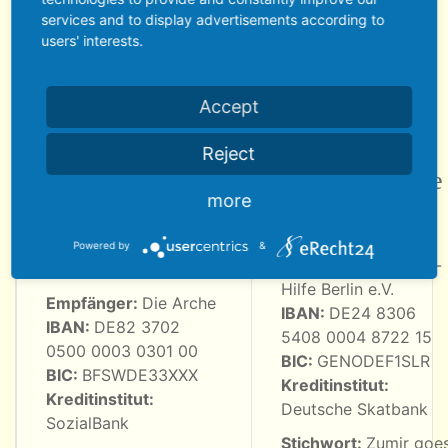
Zumir zu verwandeln.
services and to display advertisements according to
users' interests.
Spendenkonto
Accept
Reject
Die Arche -
Ukraine-Hilfe
more
Zentrales
Berlin e.V.
Powered by
&
Spendenkonto
Empfänger:
Ukraine-
Hilfe Berlin e.V.
Empfänger:
Die Arche
IBAN:
DE24 8306
IBAN:
DE82 3702
5408 0004 8722 15
0500 0003 0301 00
BIC:
GENODEF1SLR
BIC:
BFSWDE33XXX
Kreditinstitut:
Kreditinstitut:
Deutsche Skatbank
SozialBank
Stichwort:
Zumir goe